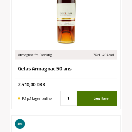
Sma
/
Armagnac
fra Frankrig
70cl · 40% vol
Gelas Armagnac 50 ans
2.510,00
DKK
Få på lager online
Læg i kurv