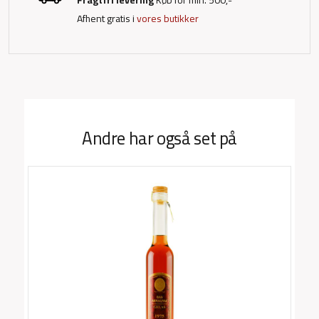
Fragtfri levering
Køb for min. 500,-
Afhent gratis i
vores butikker
Andre har også set på
F
bl