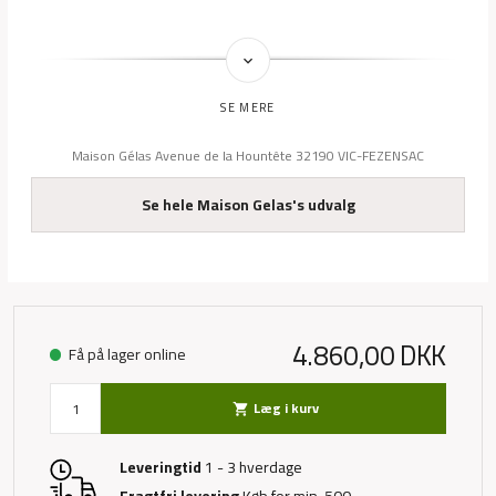
keyboard_arrow_down
Maison Gélas Avenue de la Hountête 32190 VIC-FEZENSAC
Se hele Maison Gelas's udvalg
4.860,00
DKK
Få på lager online
Læg i kurv
shopping_cart
Leveringtid
1 - 3 hverdage