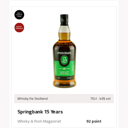
Ma
Whisky
fra Skotland
70cl · 46% vol
Springbank 15 Years
Whisky & Rom Magasinet
92 point