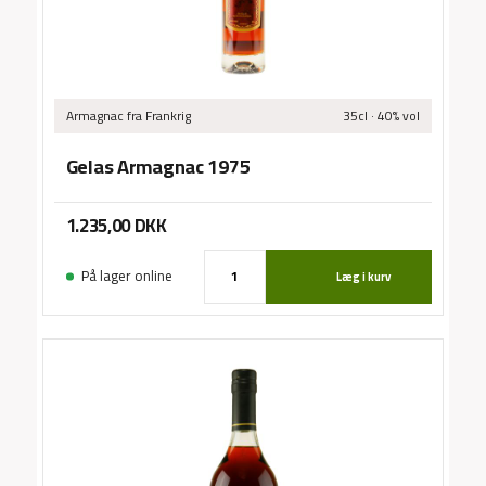
Sma
/
Armagnac
fra Frankrig
35cl · 40% vol
Gelas Armagnac 1975
1.235,00
DKK
På lager online
Læg i kurv