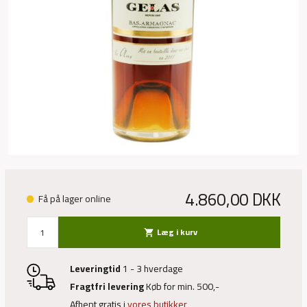
4.860,00
DKK
Få på lager online
Læg i kurv
shopping_cart
Leveringtid
1 - 3 hverdage
Fragtfri levering
Køb for min. 500,-
Afhent gratis i
vores butikker