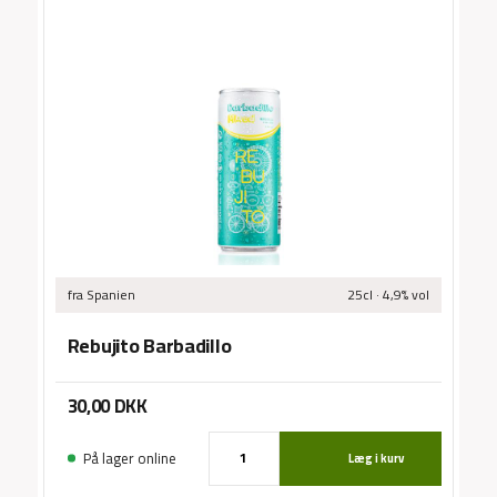
C
Sma
/
fra Spanien
25cl · 4,9% vol
Rebujito Barbadillo
30,00
DKK
På lager online
Læg i kurv