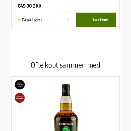
849,00
DKK
Få på lager online
Læg i kurv
Ofte købt sammen med
Ma