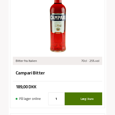
Ora
Sma
/
Bitter
fra Italien
70cl · 25% vol
Campari Bitter
189,00
DKK
På lager online
Læg i kurv