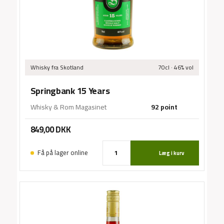
Whisky
fra Skotland
70cl · 46% vol
Springbank 15 Years
Whisky & Rom Magasinet
92 point
849,00
DKK
Få på lager online
Læg i kurv