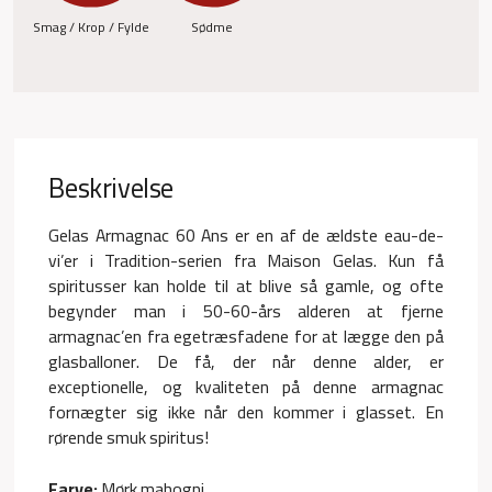
Smag / Krop / Fylde
Sødme
Beskrivelse
Gelas Armagnac 60 Ans er en af de ældste eau-de-
vi’er i Tradition-serien fra Maison Gelas. Kun få
spiritusser kan holde til at blive så gamle, og ofte
begynder man i 50-60-års alderen at fjerne
armagnac’en fra egetræsfadene for at lægge den på
glasballoner. De få, der når denne alder, er
exceptionelle, og kvaliteten på denne armagnac
fornægter sig ikke når den kommer i glasset. En
rørende smuk spiritus!
Farve:
Mørk mahogni.