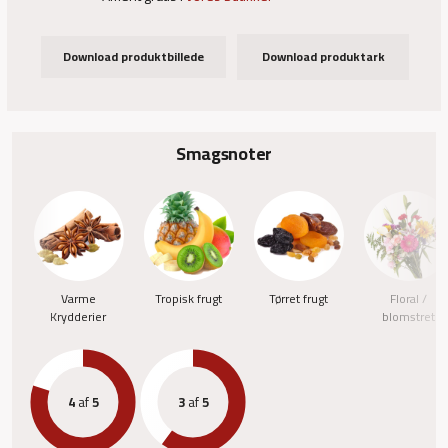
Download produktbillede
Download produktark
Smagsnoter
Varme
Tropisk frugt
Tørret frugt
Floral /
Krydderier
blomstret
4
af
5
3
af
5